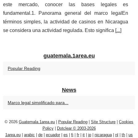
este mercado, conocer las bases legales es
fundamental.1. Panorama general del marco legalEn
términos simples, la actividad de casinos en Nicaragua
se considera una actividad regulada. Esto significa [
...
]
guatemala.1area.eu
Popular Reading
News
Marco legal simplificado para...
© 2026
Guatemala.1area.eu
|
Popular Reading
|
Site Structure
|
Cookies
Policy
|
Dotclear © 2003-2026
1area.eu
|
arabic
|
de
|
ecuador
|
es
|
fi
|
fr
|
it
|
jp
|
nicaragua
|
nl
|
th
|
us