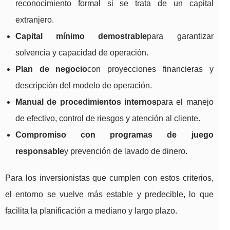
reconocimiento formal si se trata de un capital
extranjero.
Capital mínimo demostrable
para garantizar
solvencia y capacidad de operación.
Plan de negocio
con proyecciones financieras y
descripción del modelo de operación.
Manual de procedimientos internos
para el manejo
de efectivo, control de riesgos y atención al cliente.
Compromiso con programas de juego
responsable
y prevención de lavado de dinero.
Para los inversionistas que cumplen con estos criterios,
el entorno se vuelve más estable y predecible, lo que
facilita la planificación a mediano y largo plazo.