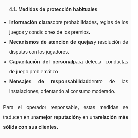
4.1. Medidas de protección habituales
Información clara
sobre probabilidades, reglas de los
juegos y condiciones de los premios.
Mecanismos de atención de quejas
y resolución de
disputas con los jugadores.
Capacitación del personal
para detectar conductas
de juego problemático.
Mensajes de responsabilidad
dentro de las
instalaciones, orientando al consumo moderado.
Para el operador responsable, estas medidas se
traducen en una
mejor reputación
y en una
relación más
sólida con sus clientes
.