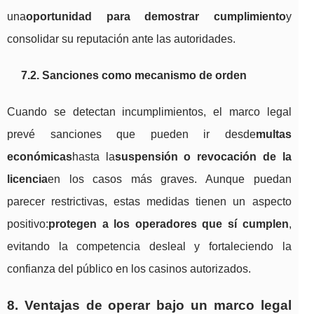
una
oportunidad para demostrar cumplimiento
y
consolidar su reputación ante las autoridades.
7.2. Sanciones como mecanismo de orden
Cuando se detectan incumplimientos, el marco legal
prevé sanciones que pueden ir desde
multas
económicas
hasta la
suspensión o revocación de la
licencia
en los casos más graves. Aunque puedan
parecer restrictivas, estas medidas tienen un aspecto
positivo:
protegen a los operadores que sí cumplen
,
evitando la competencia desleal y fortaleciendo la
confianza del público en los casinos autorizados.
8. Ventajas de operar bajo un marco legal