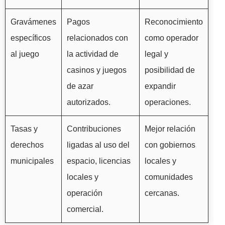
Gravámenes
Pagos
Reconocimiento
específicos
relacionados con
como operador
al juego
la actividad de
legal y
casinos y juegos
posibilidad de
de azar
expandir
autorizados.
operaciones.
Tasas y
Contribuciones
Mejor relación
derechos
ligadas al uso del
con gobiernos
municipales
espacio, licencias
locales y
locales y
comunidades
operación
cercanas.
comercial.