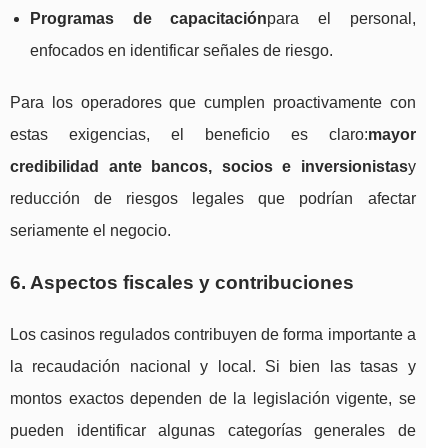
Programas de capacitación
para el personal,
enfocados en identificar señales de riesgo.
Para los operadores que cumplen proactivamente con
estas exigencias, el beneficio es claro:
mayor
credibilidad ante bancos, socios e inversionistas
y
reducción de riesgos legales que podrían afectar
seriamente el negocio.
6. Aspectos fiscales y contribuciones
Los casinos regulados contribuyen de forma importante a
la recaudación nacional y local. Si bien las tasas y
montos exactos dependen de la legislación vigente, se
pueden identificar algunas categorías generales de